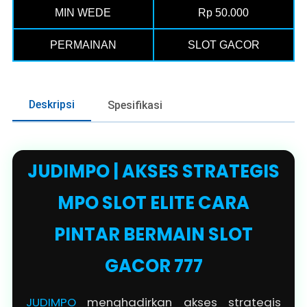
MIN WEDE
Rp 50.000
PERMAINAN
SLOT GACOR
Deskripsi
Spesifikasi
JUDIMPO | AKSES STRATEGIS
MPO SLOT ELITE CARA
PINTAR BERMAIN SLOT
GACOR 777
JUDIMPO
menghadirkan akses strategis