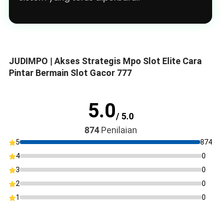
JUDIMPO | Akses Strategis Mpo Slot Elite Cara
Pintar Bermain Slot Gacor 777
5.0
/ 5.0
874
Penilaian
5
874
4
0
3
0
2
0
1
0