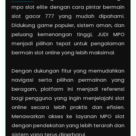
mpo slot elite dengan cara pintar bermain
slot gacor 777 yang mudah dipahami.
Didukung game populer, sistem aman, dan
peluang kemenangan tinggi, JUDI MPO
menjadi pilihan tepat untuk pengalaman
bermain slot online yang lebih maksimal.
Dengan dukungan fitur yang memudahkan
navigasi serta pilihan permainan yang
beragam, platform ini menjadi referensi
bagi pengguna yang ingin menjelajahi slot
online secara lebih praktis dan efisien.
Menawarkan akses ke layanan MPO slot
dengan pendekatan yang lebih terarah dan
sistem yang terus diperbarui.