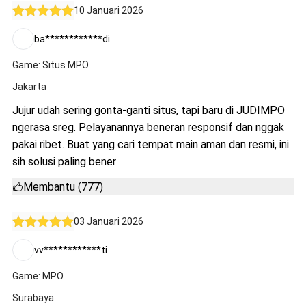
10 Januari 2026
ba************di
Game: Situs MPO
Jakarta
Jujur udah sering gonta-ganti situs, tapi baru di JUDIMPO
ngerasa sreg. Pelayanannya beneran responsif dan nggak
pakai ribet. Buat yang cari tempat main aman dan resmi, ini
sih solusi paling bener
Membantu (777)
03 Januari 2026
vv************ti
Game: MPO
Surabaya