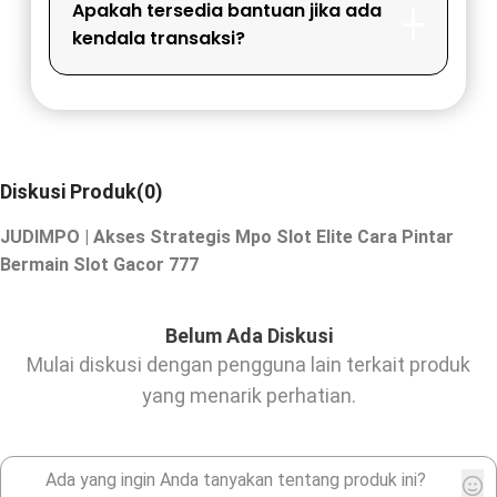
Apakah tersedia bantuan jika ada
kendala transaksi?
Diskusi Produk(0)
JUDIMPO | Akses Strategis Mpo Slot Elite Cara Pintar
Bermain Slot Gacor 777
Belum Ada Diskusi
Mulai diskusi dengan pengguna lain terkait produk
yang menarik perhatian.